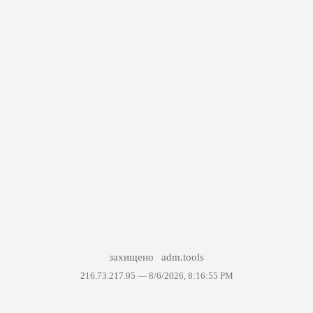
захищено
adm.tools
216.73.217.95 —
8/6/2026, 8:16:55 PM